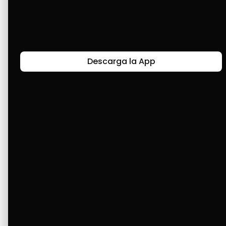
Últimas Historias
Descarga la App
Canal de Bendición y Gratitud
Faviola Rengifo expresa gratitud a Cashea por ser
un medio de facilidad y bendición en la vida,
reflejando agradecimiento y esperanza.