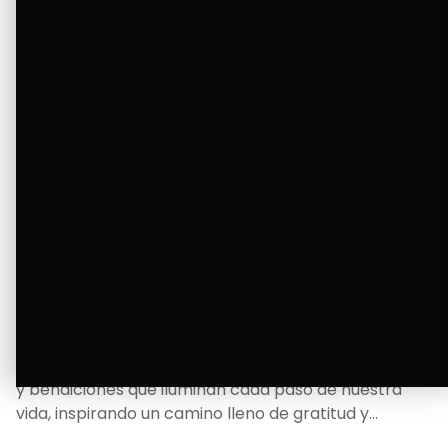
La Bendición de un Corazón
Excelente
Oscar Badaraco nos invita a valorar la excelencia
y bendiciones que iluminan cada paso de nuestra
vida, inspirando un camino lleno de gratitud y
fortaleza.