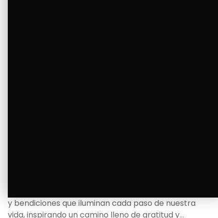
Ver Más
La Bendición de un Corazón
Excelente
Oscar Badaraco nos invita a valorar la excelencia
y bendiciones que iluminan cada paso de nuestra
vida, inspirando un camino lleno de gratitud y