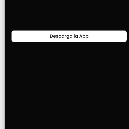
Últimas Historias
Descarga la App
Canal de Bendición y Gratitud
Faviola Rengifo expresa gratitud a Cashea por ser
un medio de facilidad y bendición en la vida,
reflejando agradecimiento y esperanza.