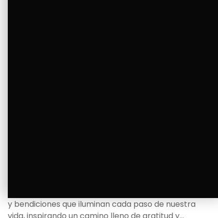
Ver Más
La Bendición de un Corazón
Excelente
Oscar Badaraco nos invita a valorar la excelencia
y bendiciones que iluminan cada paso de nuestra
vida, inspirando un camino lleno de gratitud y