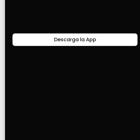
que necesitaba en mi hogar.
Últimas Historias
Descarga la App
Canal de Bendición y Gratitud
Faviola Rengifo expresa gratitud a Cashea por ser
un medio de facilidad y bendición en la vida,
reflejando agradecimiento y esperanza.