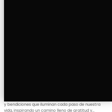
Ver Más
La Bendición de un Corazón
Excelente
Oscar Badaraco nos invita a valorar la excelencia
y bendiciones que iluminan cada paso de nuestra
vida, inspirando un camino lleno de gratitud y