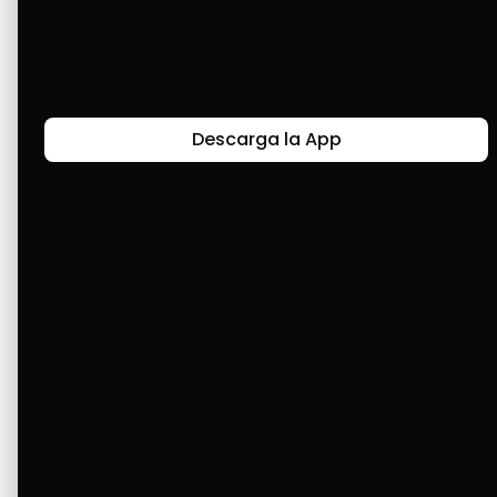
Últimas Historias
Descarga la App
Canal de Bendición y Gratitud
Faviola Rengifo expresa gratitud a Cashea por ser
un medio de facilidad y bendición en la vida,
reflejando agradecimiento y esperanza.