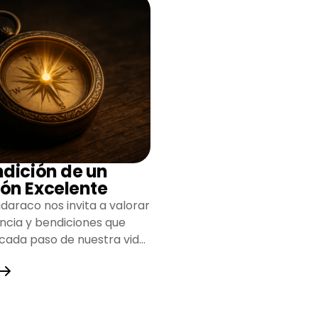
ndición de un
ón Excelente
daraco nos invita a valorar
encia y bendiciones que
 cada paso de nuestra vida,
do un camino lleno de
y fortaleza.