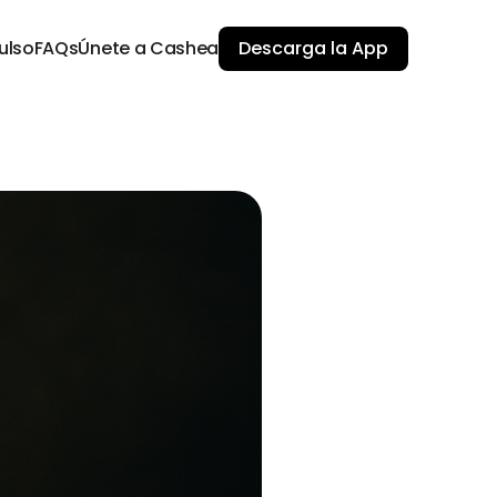
ulso
FAQs
Únete a Cashea
Descarga la App