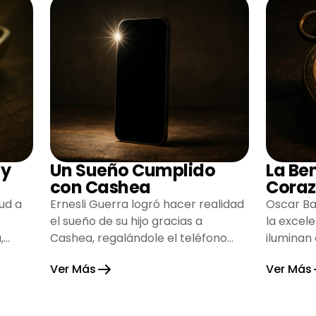
 y
Un Sueño Cumplido
La Be
con Cashea
Coraz
ud a
Ernesli Guerra logró hacer realidad
Oscar Ba
el sueño de su hijo gracias a
la excel
,
Cashea, regalándole el teléfono
iluminan
que tanto deseaba y llenando de
inspiran
Ver Más
Ver Más
alegría su hogar.
gratitud 