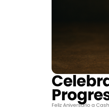
Celebr
Progre
Feliz Aniversario a Ca