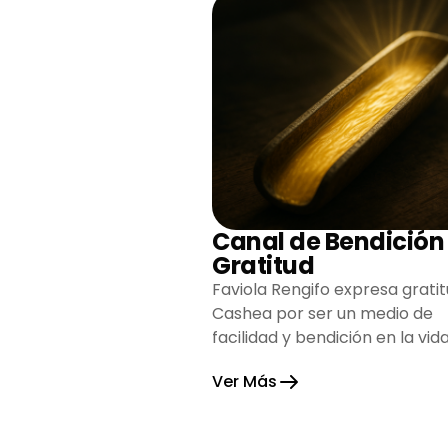
Canal de Bendición
Gratitud
Faviola Rengifo expresa gratit
Cashea por ser un medio de
facilidad y bendición en la vida
reflejando agradecimiento y
Ver Más
esperanza.