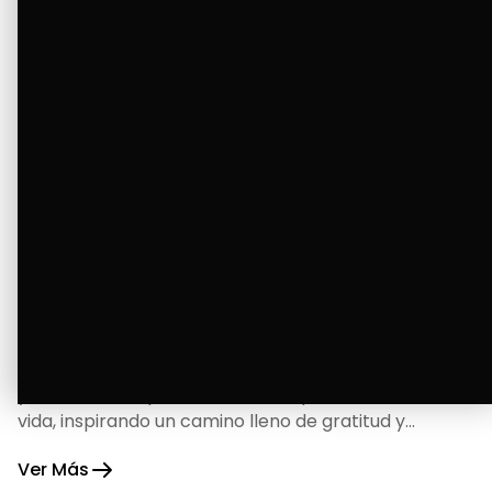
La Bendición de un Corazón
Excelente
Oscar Badaraco nos invita a valorar la excelencia
y bendiciones que iluminan cada paso de nuestra
vida, inspirando un camino lleno de gratitud y
fortaleza.
Ver Más