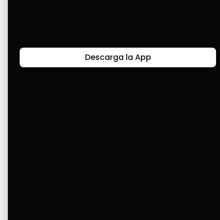
Últimas Historias
Descarga la App
Canal de Bendición y Gratitud
Faviola Rengifo expresa gratitud a Cashea por ser
un medio de facilidad y bendición en la vida,
reflejando agradecimiento y esperanza.
Ver Más