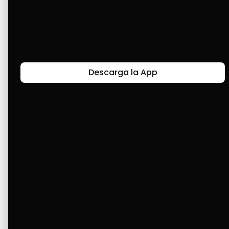
teléfono y mi televisor, que me hacía tanta 
ilusión. Actualmente, me ayuda a solventar mi 
mercado; es lo mejor que me ha pasado. Solo 
por ti, Cashea, es que no me voy de Venezuela.
Descarga la App
Últimas Historias