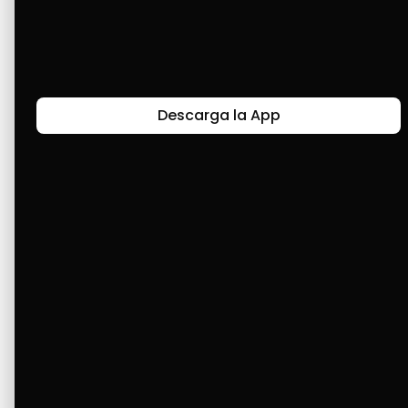
pagado con facilidad.
Últimas Historias
Descarga la App
Canal de Bendición y Gratitud
Faviola Rengifo expresa gratitud a Cashea por ser
un medio de facilidad y bendición en la vida,
reflejando agradecimiento y esperanza.