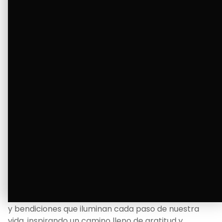
Ver Más
La Bendición de un Corazón
Excelente
Oscar Badaraco nos invita a valorar la excelencia
y bendiciones que iluminan cada paso de nuestra
vida, inspirando un camino lleno de gratitud y