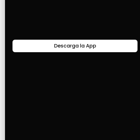
porque sé que son los mejores. Espero subir de 
nivel y ser experto, pero siempre los 
recomiendo. Además, los negocios de mis 
amigos son afiliados Cashea, así que siempre 
amarillo Cashea.
Descarga la App
Últimas Historias