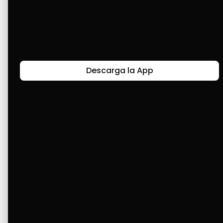
en la ciudad capital y me tocó comprar 
zapatos. Gracias a Cashea, pude resolver esa 
situación y, pues, continúo disfrutando del 
servicio para pasar de nivel.
Descarga la App
Últimas Historias