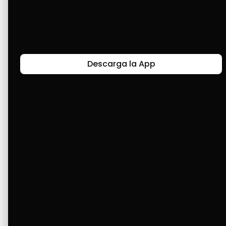
mis electrodomésticos.
Últimas Historias
Descarga la App
Canal de Bendición y Gratitud
Faviola Rengifo expresa gratitud a Cashea por ser
un medio de facilidad y bendición en la vida,
reflejando agradecimiento y esperanza.