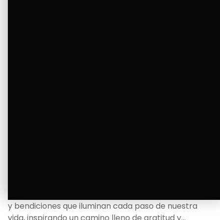
Ver Más
La Bendición de un Corazón
Excelente
Oscar Badaraco nos invita a valorar la excelencia
y bendiciones que iluminan cada paso de nuestra
vida, inspirando un camino lleno de gratitud y