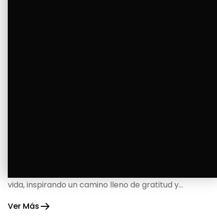
La Bendición de un Corazón
Excelente
Oscar Badaraco nos invita a valorar la excelencia
y bendiciones que iluminan cada paso de nuestra
vida, inspirando un camino lleno de gratitud y
fortaleza.
Ver Más