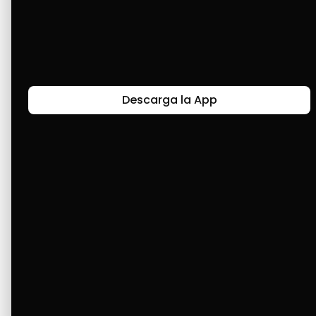
Excelente, no tengo ninguna queja. He podido 
obtener mis electrodomésticos para mi hogar 
con ustedes. Simplemente, gracias 🫂 por 
formar parte de este camino conmigo.
Descarga la App
Últimas Historias