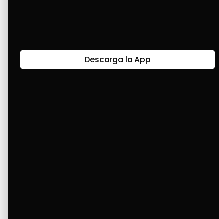
Últimas Historias
Descarga la App
Canal de Bendición y Gratitud
Faviola Rengifo expresa gratitud a Cashea por ser
un medio de facilidad y bendición en la vida,
reflejando agradecimiento y esperanza.