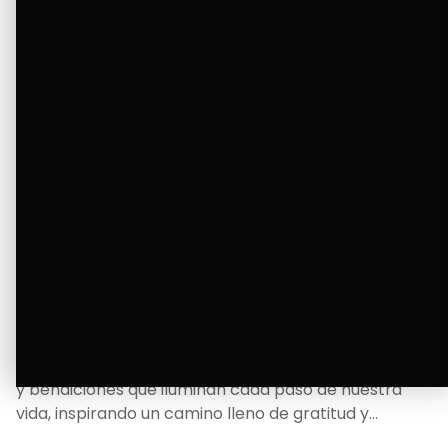
La Bendición de un Corazón
Excelente
Oscar Badaraco nos invita a valorar la excelencia
y bendiciones que iluminan cada paso de nuestra
vida, inspirando un camino lleno de gratitud y
fortaleza.