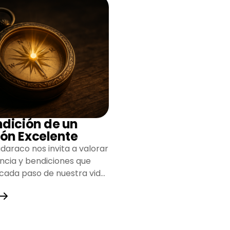
ndición de un
ón Excelente
daraco nos invita a valorar
encia y bendiciones que
 cada paso de nuestra vida,
do un camino lleno de
y fortaleza.