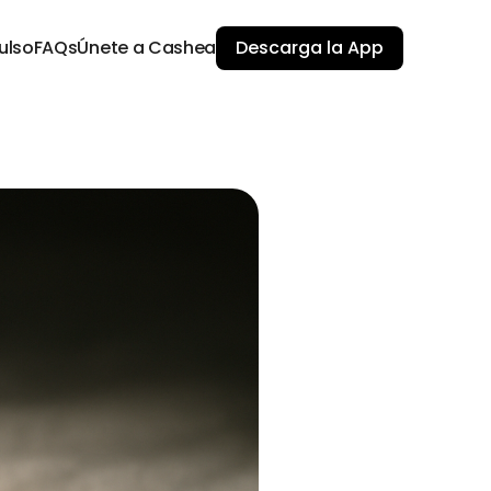
ulso
FAQs
Únete a Cashea
Descarga la App