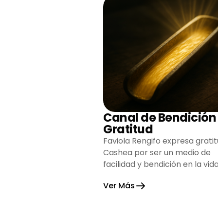
Canal de Bendición
Gratitud
Faviola Rengifo expresa gratit
Cashea por ser un medio de
facilidad y bendición en la vida
reflejando agradecimiento y
Ver Más
esperanza.