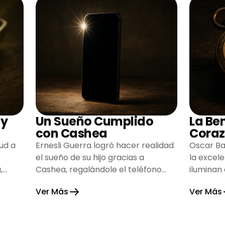
 y
Un Sueño Cumplido
La Be
con Cashea
Coraz
ud a
Ernesli Guerra logró hacer realidad
Oscar Ba
el sueño de su hijo gracias a
la excel
,
Cashea, regalándole el teléfono
iluminan
que tanto deseaba y llenando de
inspiran
Ver Más
Ver Más
alegría su hogar.
gratitud 