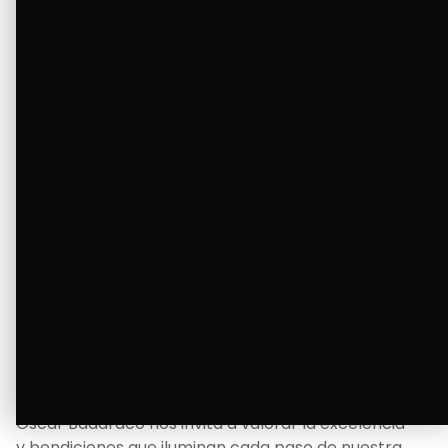
tanto deseaba y llenando de alegría su hogar.
Ver Más
La Bendición de un Corazón
Excelente
Oscar Badaraco nos invita a valorar la excelencia
y bendiciones que iluminan cada paso de nuestra