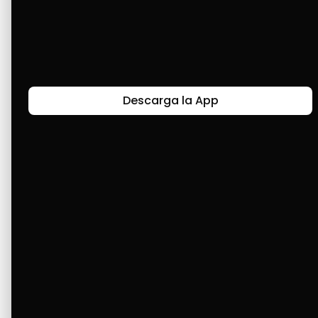
Me siento agradecida con Cashea, que brinda 
la oportunidad de hacer compras sin ningún 
costo de interés. Felicidades Cashea, es un 
placer tener mi cuenta en la app.
Descarga la App
Últimas Historias