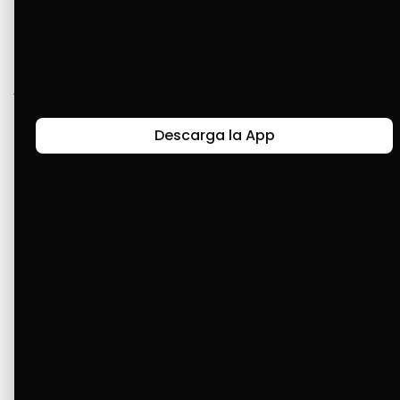
Gracias a ustedes he podido obtener mis 
cosas para el hogar y ojalá me digan 
permitiendo poder obtener mis muebles y 
juego de comedor con la misma facilidad de 
cuotas para seguir equipando mi casita. 
Descarga la App
¡Gracias!
Últimas Historias