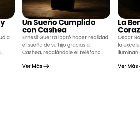
 y
Un Sueño Cumplido
La Be
con Cashea
Coraz
ud a
Ernesli Guerra logró hacer realidad
Oscar Ba
el sueño de su hijo gracias a
la excel
,
Cashea, regalándole el teléfono
iluminan
que tanto deseaba y llenando de
inspiran
Ver Más
Ver Más
alegría su hogar.
gratitud 