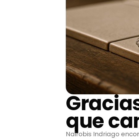
Gracia
que ca
Nairobis Indriago enco