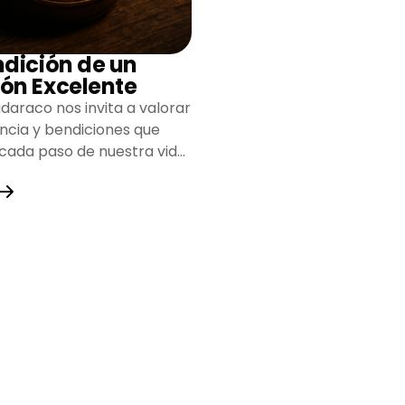
ndición de un
ón Excelente
daraco nos invita a valorar
encia y bendiciones que
 cada paso de nuestra vida,
do un camino lleno de
y fortaleza.