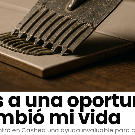
s a una oport
mbió mi vida
ntró en Cashea una ayuda invaluable para 