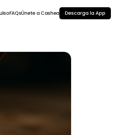
ulso
FAQs
Únete a Cashea
Descarga la App