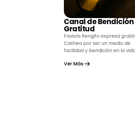
Canal de Bendición
Gratitud
Faviola Rengifo expresa gratit
Cashea por ser un medio de
facilidad y bendición en la vida
reflejando agradecimiento y
Ver Más
esperanza.