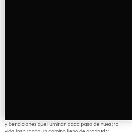
Ver Más
La Bendición de un Corazón
Excelente
Oscar Badaraco nos invita a valorar la excelencia
y bendiciones que iluminan cada paso de nuestra
vida, inspirando un camino lleno de gratitud y