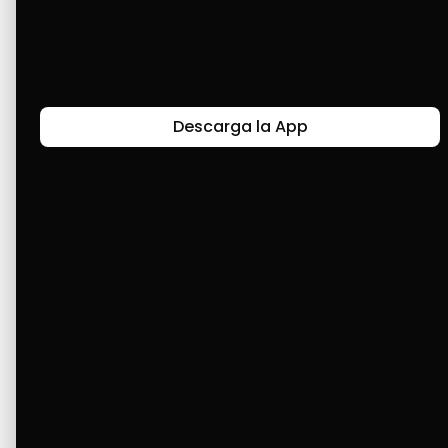
servicios
Últimas Historias
Descarga la App
Canal de Bendición y Gratitud
Faviola Rengifo expresa gratitud a Cashea por ser
un medio de facilidad y bendición en la vida,
reflejando agradecimiento y esperanza.