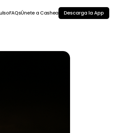
ulso
FAQs
Únete a Cashea
Descarga la App