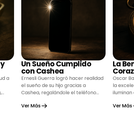
 y
Un Sueño Cumplido
La Be
con Cashea
Coraz
ud a
Ernesli Guerra logró hacer realidad
Oscar Ba
el sueño de su hijo gracias a
la excel
,
Cashea, regalándole el teléfono
iluminan
que tanto deseaba y llenando de
inspiran
Ver Más
Ver Más
alegría su hogar.
gratitud 