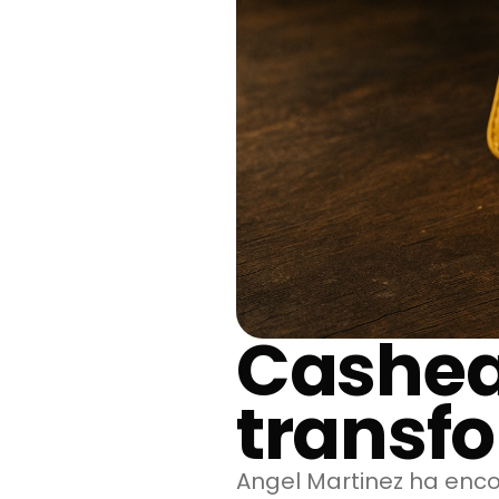
Cashea
transf
Angel Martinez ha enc