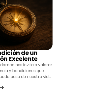
ndición de un
ón Excelente
daraco nos invita a valorar
encia y bendiciones que
 cada paso de nuestra vida,
do un camino lleno de
y fortaleza.