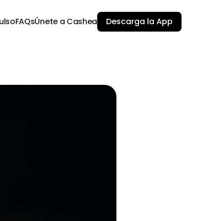
ulso
FAQs
Únete a Cashea
Descarga la App