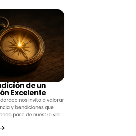
ndición de un
ón Excelente
daraco nos invita a valorar
encia y bendiciones que
 cada paso de nuestra vida,
do un camino lleno de
y fortaleza.