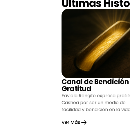
Últimas Histo
Canal de Bendición
Gratitud
Faviola Rengifo expresa gratit
Cashea por ser un medio de
facilidad y bendición en la vida
reflejando agradecimiento y
Ver Más
esperanza.