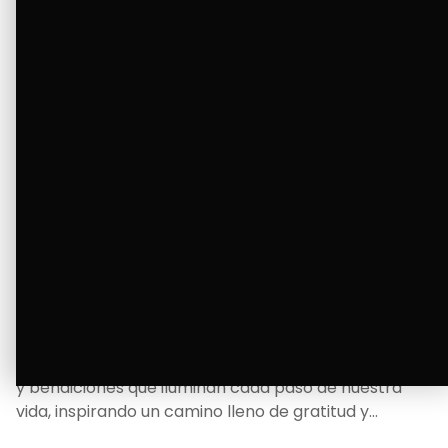
La Bendición de un Corazón
Excelente
Oscar Badaraco nos invita a valorar la excelencia
y bendiciones que iluminan cada paso de nuestra
vida, inspirando un camino lleno de gratitud y
fortaleza.