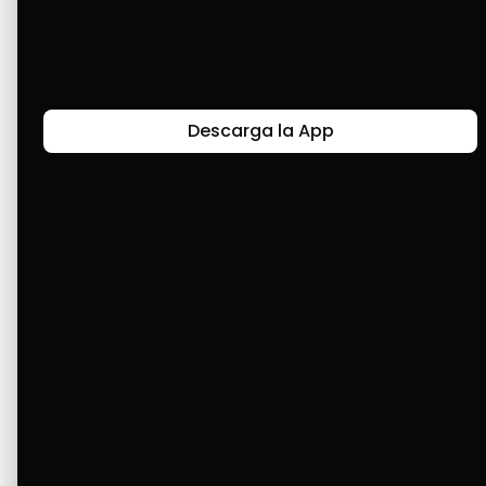
Últimas Historias
Descarga la App
Canal de Bendición y Gratitud
Faviola Rengifo expresa gratitud a Cashea por ser
un medio de facilidad y bendición en la vida,
reflejando agradecimiento y esperanza.
Ver Más