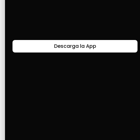
Bueno, Cashea para mí ha sido una gran 
ayuda para adquirir mis cosas y también para 
comprar comida. Tengo un teléfono nuevo 
gracias a Cashea. ¡Muchas felicidades y sigan 
adelante! 🎉🎈🎉
Descarga la App
Últimas Historias