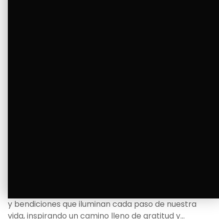
Ver Más
La Bendición de un Corazón
Excelente
Oscar Badaraco nos invita a valorar la excelencia
y bendiciones que iluminan cada paso de nuestra
vida, inspirando un camino lleno de gratitud y