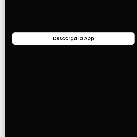
Últimas Historias
Descarga la App
Canal de Bendición y Gratitud
Faviola Rengifo expresa gratitud a Cashea por ser
un medio de facilidad y bendición en la vida,
reflejando agradecimiento y esperanza.