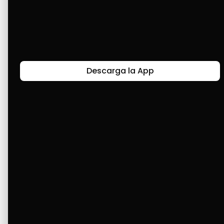
Gracias a Cashea, pude comprar el aire 
acondicionado para los niños. Vivo en una 
zona muy calurosa y me era imposible 
comprar un aire de contado. Gracias, Cashea.
Descarga la App
Últimas Historias