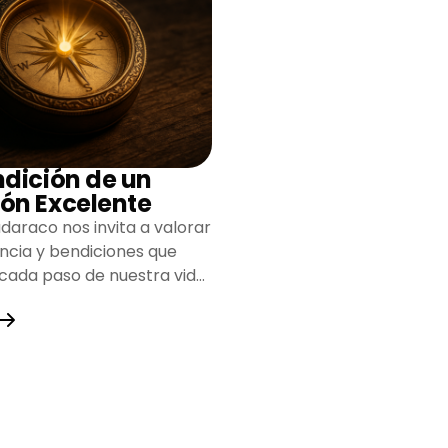
ndición de un
ón Excelente
daraco nos invita a valorar
encia y bendiciones que
 cada paso de nuestra vida,
do un camino lleno de
y fortaleza.