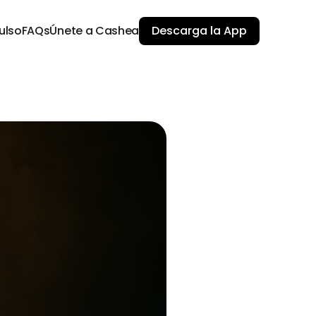
ulso
FAQs
Únete a Cashea
Descarga la App