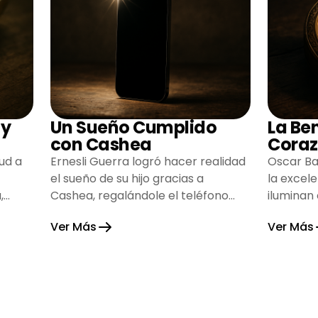
 y
Un Sueño Cumplido
La Be
con Cashea
Coraz
ud a
Ernesli Guerra logró hacer realidad
Oscar Ba
el sueño de su hijo gracias a
la excel
,
Cashea, regalándole el teléfono
iluminan
que tanto deseaba y llenando de
inspiran
Ver Más
Ver Más
alegría su hogar.
gratitud 