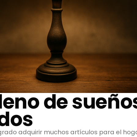
leno de sueño
dos
grado adquirir muchos artículos para el hog