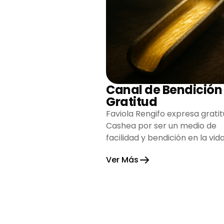
Canal de Bendición
Gratitud
Faviola Rengifo expresa gratit
Cashea por ser un medio de
facilidad y bendición en la vida
reflejando agradecimiento y
Ver Más
esperanza.