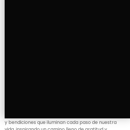
Ver Más
La Bendición de un Corazón
Excelente
Oscar Badaraco nos invita a valorar la excelencia
y bendiciones que iluminan cada paso de nuestra
vida, inspirando un camino lleno de gratitud y