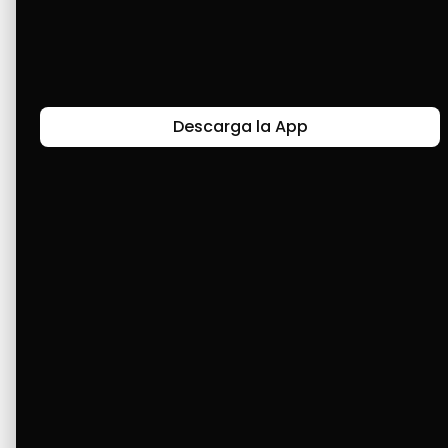
que mi mamá necesita porque está en cama.
Últimas Historias
Descarga la App
Canal de Bendición y Gratitud
Faviola Rengifo expresa gratitud a Cashea por ser
un medio de facilidad y bendición en la vida,
reflejando agradecimiento y esperanza.