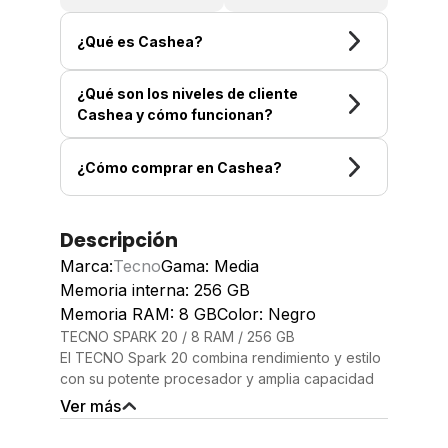
¿Qué es Cashea?
¿Qué son los niveles de cliente
Cashea y cómo funcionan?
¿Cómo comprar en Cashea?
Descripción
Marca:
Tecno
Gama: Media
Memoria interna: 256 GB
Memoria RAM: 8 GB
Color: Negro
TECNO SPARK 20 / 8 RAM / 256 GB
El TECNO Spark 20 combina rendimiento y estilo
con su potente procesador y amplia capacidad
de almacenamiento, ideal para aquellos que
Ver más
buscan un smartphone versátil y eficiente. Con 8
GB de RAM y 256 GB de almacenamiento, este