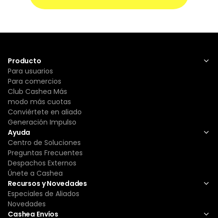
entrega quienes deben cumplir con las
normativas de entrega a domicilio establecidas
en la Providencia Administrativa de IPOSTEL N°
CJ/012/2023 de la Gaceta Oficial N° 42.813,
publicada el 5 de febrero de 2024
Producto
Para usuarios
Para comercios
Club Cashea Más
modo más cuotas
Conviértete en aliado
Generación Impulso
Ayuda
Centro de Soluciones
Preguntas Frecuentes
Despachos Externos
Únete a Cashea
Recursos y Novedades
Especiales de Aliados
Novedades
Cashea Envíos