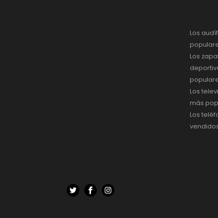
Caracas, Venezuela
Categor
Los aud
popular
Los zapa
deporti
popular
Los telev
más pop
Los telé
vendido
¡Síguenos!