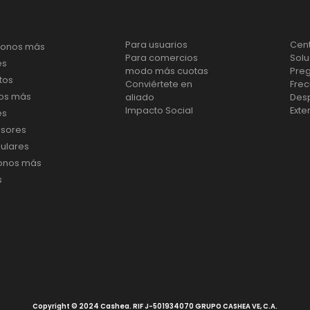
ías
Producto
Ayu
Para usuarios
Cen
ífonos más
Para comercios
Solu
es
modo más cuotas
Pre
tos
Conviértete en
Fre
vos más
aliado
Des
Impacto Social
Exte
es
isores
ulares
fonos más
s
Copyright © 2024 Cashea. RIF J-501934070 GRUPO CASHEA VE, C.A.