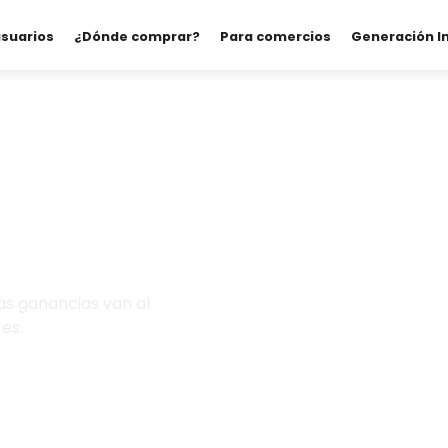
usuarios
¿Dónde comprar?
Para comercios
Generación I
as ganancias van al
es.